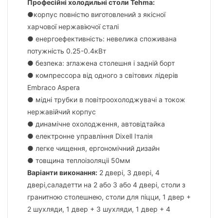
Професійні холодильні столи Tehma:
●корпус повністю виготовлений з якісної
харчової нержавіючої сталі
● енергоефективність: невелика споживана
потужність 0.25-0.4кВт
● безпека: зглажена столешня і задній борт
● компрессора від одного з світових лідерів
Embraco Aspera
● мідні трубки в повітроохолоджувачі а токож
нержавійчий корпус
● динамічне охолодження, автовідтайка
● електронне управління Dixell Італія
● легке чищення, ергономічний дизайн
● товщина теплоізоляціі 50мм
Варіанти виконання:
2 двері, 3 двері, 4
двері,саладетти на 2 або 3 або 4 двері, столи з
гранитною столешнею, столи для піцци, 1 двер +
2 шухляди, 1 двер + 3 шухляди, 1 двер + 4