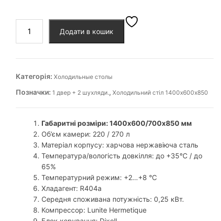
Холодильний
Додати в кошик
стіл
1400х600х850,
1
двер
Категорія:
Холодильные столы
+
Позначки:
,
1 двер + 2 шухляди.
Холодильний стіл 1400х600х850
2
шухляди.
кількість
Габаритні розміри: 1400х600/700х850 мм
Об’єм камери: 220 / 270 л
Матеріал корпусу: харчова нержавіюча сталь
Температура/вологість довкілля: до +35°С / до
65%
Температурний режим: +2…+8 °С
Хладагент: R404а
Середня споживана потужність: 0,25 кВт.
Компрессор: Lunite Hermetique
Блок керування: Dixell