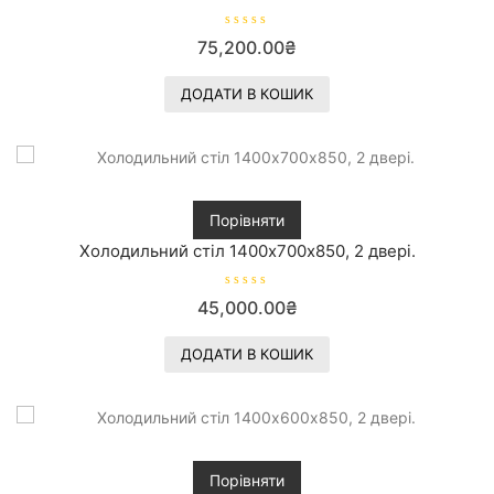
О
75,200.00
₴
ц
і
н
е
ДОДАТИ В КОШИК
н
о
в
0
з
5
Порівняти
Холодильний стіл 1400х700х850, 2 двері.
О
45,000.00
₴
ц
і
н
е
ДОДАТИ В КОШИК
н
о
в
0
з
5
Порівняти