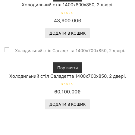
Холодильний стіл 1400х600х850, 2 двері.
О
43,900.00
₴
ц
і
н
е
ДОДАТИ В КОШИК
н
о
в
0
з
5
Порівняти
Холодильний стіл Саладетта 1400х700х850, 2 двері.
О
60,100.00
₴
ц
і
н
е
ДОДАТИ В КОШИК
н
о
в
0
з
5