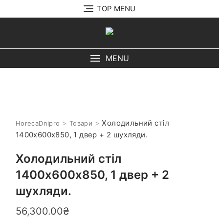
Перейти
TOP MENU
до
вмісту
MENU
>
>
Холодильний стіл
HorecaDnipro
Товари
1400х600х850, 1 двер + 2 шухляди.
Холодильний стіл
1400х600х850, 1 двер + 2
шухляди.
56,300.00
₴