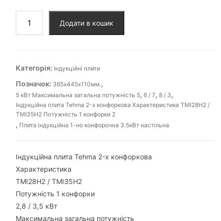
Плита
Додати в кошик
індукційна
2-
х
конфорочна
Категорія:
Індукційні плити
2х2.8кВт
Позначок:
,
365х445х110мм.
настільна,
,
,
,
5 кВт Максимальна загальна потужність 5
6 / 7
8 / 3
710х445х110мм.
Індукційна плита Tehma 2-х конфоркова Характеристика ТМІ28H2 /
кількість
ТМІ35H2 Потужність 1 конфорки 2
,
Плита індукційна 1-но конфорочна 3.5кВт настільна
Індукційна плита Tehma 2-х конфоркова
Характеристика
ТМІ28H2 / ТМІ35H2
Потужність 1 конфорки
2,8 / 3,5 кВт
Максимальна загальна потужність