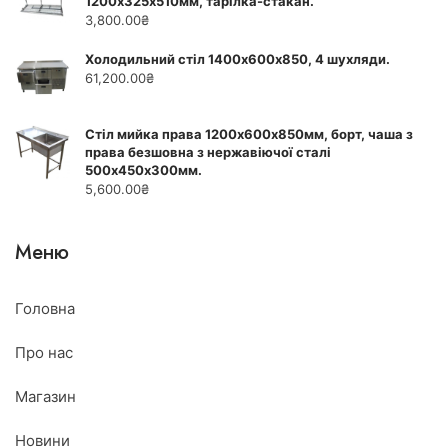
1200х325х510мм, тарілка-стакан.
3,800.00
₴
Холодильний стіл 1400х600х850, 4 шухляди.
61,200.00
₴
Стіл мийка права 1200х600х850мм, борт, чаша з
права безшовна з нержавіючої сталі
500х450х300мм.
5,600.00
₴
Меню
Головна
Про нас
Магазин
Новини