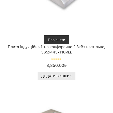
Порівняти
Плита індукційна 1-но конфорочна 2.8кВт настільна,
365х445х110мм.
О
8,850.00
₴
ц
і
н
е
ДОДАТИ В КОШИК
н
о
в
0
з
5