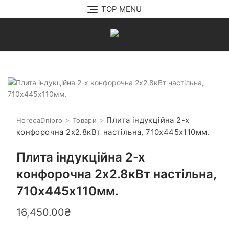
Перейти
TOP MENU
до
вмісту
>
>
Плита індукційна 2-х
HorecaDnipro
Товари
конфорочна 2х2.8кВт настільна, 710х445х110мм.
Плита індукційна 2-х
конфорочна 2х2.8кВт настільна,
710х445х110мм.
16,450.00
₴