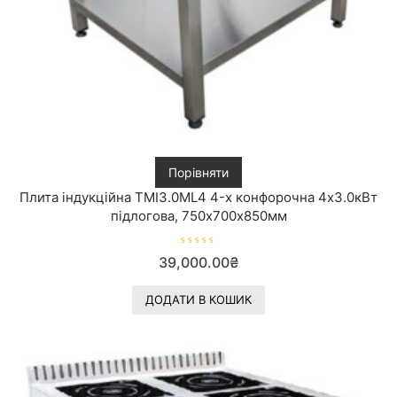
Порівняти
Плита індукційна ТМІ3.0ML4 4-х конфорочна 4х3.0кВт
підлогова, 750х700х850мм
О
39,000.00
₴
ц
і
н
е
ДОДАТИ В КОШИК
н
о
в
0
з
5