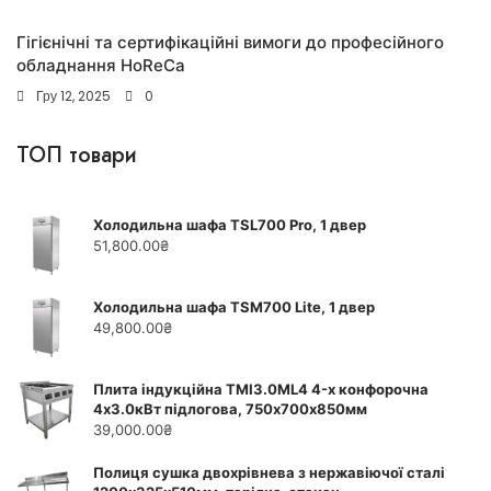
Гігієнічні та сертифікаційні вимоги до професійного
обладнання HoReCa
Гру 12, 2025
0
ТОП товари
Холодильна шафа TSL700 Pro, 1 двер
51,800.00
₴
Холодильна шафа TSM700 Lite, 1 двер
49,800.00
₴
Плита індукційна ТМІ3.0ML4 4-х конфорочна
4х3.0кВт підлогова, 750х700х850мм
39,000.00
₴
Полиця сушка двохрівнева з нержавіючої сталі