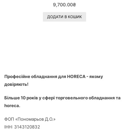
О
9,700.00
₴
ц
і
н
е
ДОДАТИ В КОШИК
н
о
в
0
з
5
Професійне обладнання для HORECA - якому
довіряють!
Більше 10 років у сфері торговельного обладнання та
horeca.
ФОП «Пономарьов Д.О.»
ІНН: 3143120832