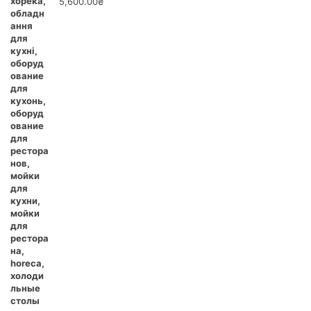
5,600.00
₴