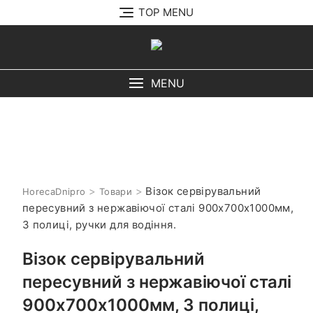
Перейти
TOP MENU
до
вмісту
MENU
>
>
Візок сервірувальний
HorecaDnipro
Товари
пересувний з нержавіючої сталі 900х700х1000мм,
3 полиці, ручки для водіння.
Візок сервірувальний
пересувний з нержавіючої сталі
900х700х1000мм, 3 полиці,