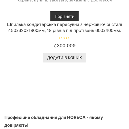
Порівняти
Шпилька кондитерська пересувна з нержавіючої сталі
450х620х1800мм, 18 рівнів під протівень 600х400мм.
О
7,300.00
₴
ц
і
н
е
ДОДАТИ В КОШИК
н
о
в
0
з
5
Професійне обладнання для HORECA - якому
довіряють!