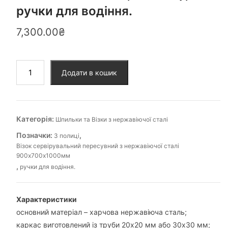
ручки для водіння.
7,300.00
₴
Візок
Додати в кошик
сервірувальний
пересувний
з
нержавіючої
Категорія:
Шпильки та Візки з нержавіючої сталі
сталі
Позначки:
,
3 полиці
900х700х1000мм,
Візок сервірувальний пересувний з нержавіючої сталі
3
900х700х1000мм
полиці,
,
ручки для водіння.
ручки
для
водіння.
Характеристики
кількість
основний матеріал – харчова нержавіюча сталь;
каркас виготовлений із труби 20х20 мм або 30х30 мм;