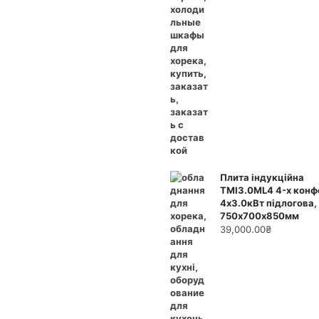
Плита індукційна
ТМІ3.0ML4 4-х конф
4х3.0кВт підлогова,
750х700х850мм
39,000.00
₴