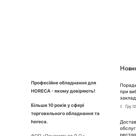
Нови
Професійне обладнання для
Поради
HORECA - якому довіряють!
при ви
заклад
Більше 10 років у сфері
Гру 1
торговельного обладнання та
horeca.
Достав
обслуг
рестор
ФОП «Пономарьов Д.О.»