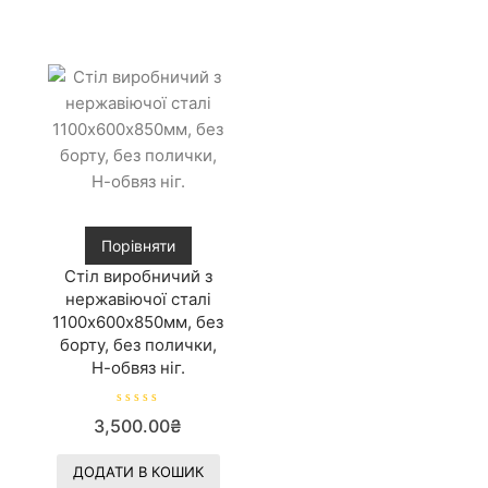
Порівняти
Стіл виробничий з
нержавіючої сталі
1100х600х850мм, без
борту, без полички,
Н-обвяз ніг.
О
3,500.00
₴
ц
і
н
е
ДОДАТИ В КОШИК
н