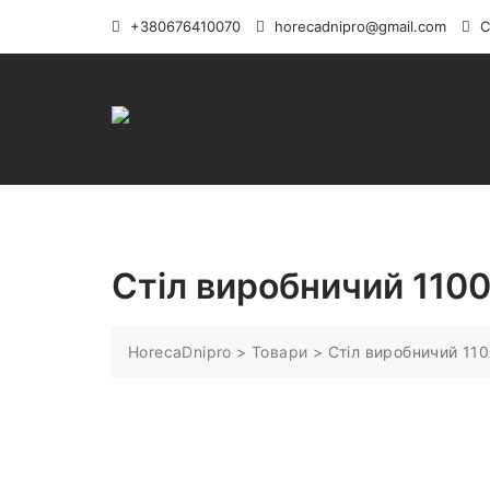
Перейти
+380676410070
horecadnipro@gmail.com
С
до
вмісту
Стіл виробничий 11
HorecaDnipro
>
Товари
>
Стіл виробничий 1