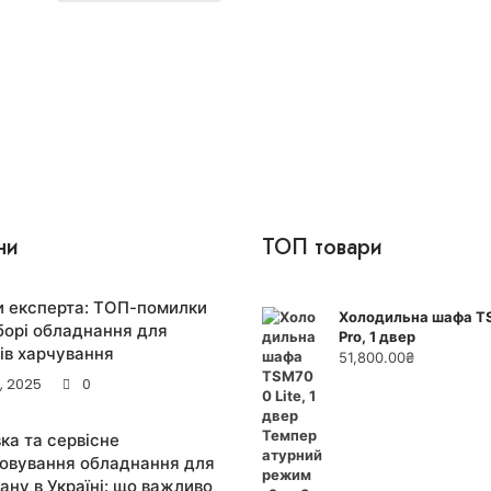
о
в
0
з
5
ни
ТОП товари
 експерта: ТОП-помилки
Холодильна шафа T
борі обладнання для
Pro, 1 двер
ів харчування
51,800.00
₴
2, 2025
0
ка та сервісне
овування обладнання для
ану в Україні: що важливо