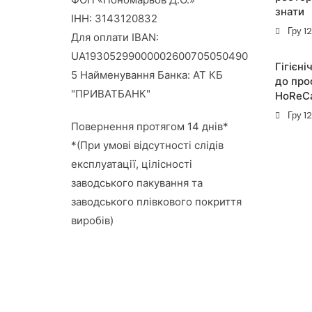
знати
ІНН: 3143120832
Гру 1
Для оплати IBAN:
UA19305299000002600705050490
Гігієні
5 Найменування Банка: АТ КБ
до про
"ПРИВАТБАНК"
HoReC
Гру 1
Повернення протягом 14 днів*
*(При умові відсутності слідів
експлуатації, цілісності
заводського пакування та
заводського плівкового покриття
виробів)