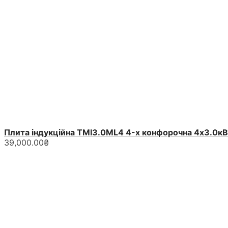
Плита індукційна ТМІ3.0ML4 4-х конфорочна 4х3.0к
39,000.00
₴