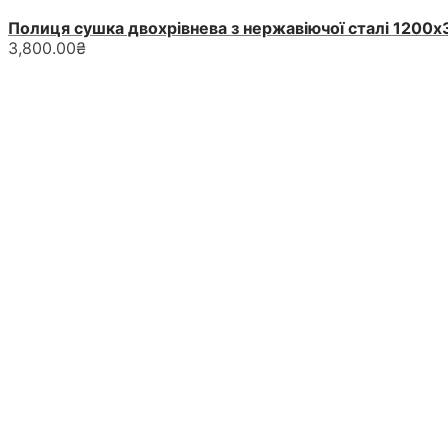
Полиця сушка двохрівнева з нержавіючої сталі 1200х
3,800.00
₴