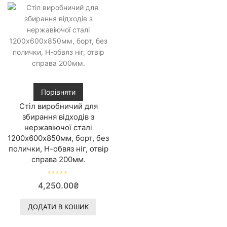
з
з
5
5
Порівняти
Стіл виробничий для
збирання відходів з
нержавіючої сталі
1200х600х850мм, борт, без
полички, Н-обвяз ніг, отвір
справа 200мм.
О
4,250.00
₴
ц
і
н
е
ДОДАТИ В КОШИК
н
о
в