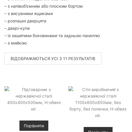
– з напівоб’ємним або плоским бортом
– з висувними ящиками
– розпашні дверцята
– двері-купе
– із зашитими боковинами та задньою панеллю
– з мийкою
ВІДОБРАЖАЮТЬСЯ УСІ З 11 РЕЗУЛЬТАТІВ
Порівняти