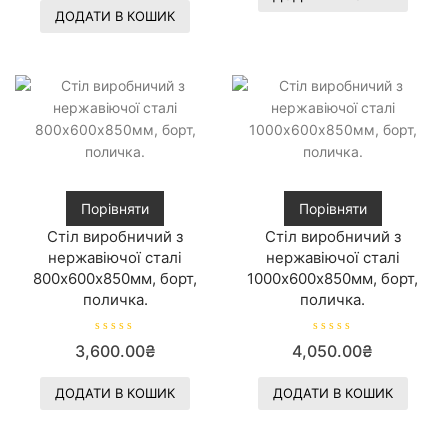
н
н
е
ДОДАТИ В КОШИК
о
н
в
о
0
в
з
0
5
з
5
Порівняти
Порівняти
Стіл виробничий з
Стіл виробничий з
нержавіючої сталі
нержавіючої сталі
800х600х850мм, борт,
1000х600х850мм, борт,
поличка.
поличка.
О
О
3,600.00
₴
4,050.00
₴
ц
ц
і
і
н
н
е
е
ДОДАТИ В КОШИК
ДОДАТИ В КОШИК
н
н
о
о
в
в
0
0