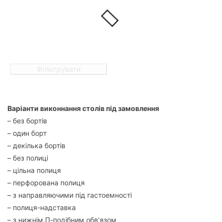
Фільтрувати
Варіанти виконнання столів під замовлення
– без бортів
– один борт
– декілька бортів
– без полиці
– цільна полиця
– перфорована полиця
– з направляючими під гастоемності
– полиця-надставка
– з нижнім П-подібним обв’язом