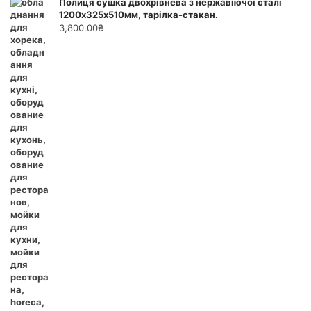
Полиця сушка двохрівнева з нержавіючої сталі
1200х325х510мм, тарілка-стакан.
3,800.00
₴