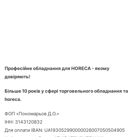
0
з
5
Професійне обладнання для HORECA - якому
довіряють!
Більше 10 років у сфері торговельного обладнання та
horeca.
ФОП «Пономарьов Д.О.»
ІНН: 3143120832
Для оплати IBAN: UA193052990000026007050504905