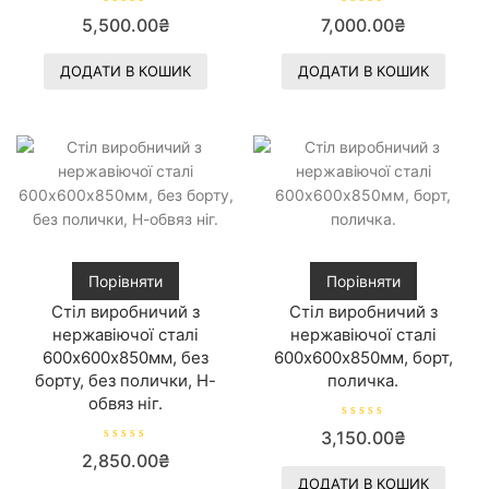
О
О
5,500.00
₴
7,000.00
₴
ц
ц
і
і
н
н
е
е
ДОДАТИ В КОШИК
ДОДАТИ В КОШИК
н
н
о
о
в
в
0
0
з
з
5
5
Порівняти
Порівняти
Стіл виробничий з
Стіл виробничий з
нержавіючої сталі
нержавіючої сталі
600х600х850мм, без
600х600х850мм, борт,
борту, без полички, Н-
поличка.
обвяз ніг.
О
3,150.00
₴
ц
О
і
2,850.00
₴
ц
н
і
е
ДОДАТИ В КОШИК