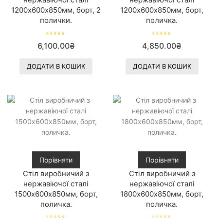
1200х600х850мм, борт, 2
1200х600х850мм, борт,
полички.
поличка.
О
О
6,100.00
₴
4,850.00
₴
ц
ц
і
і
н
н
е
е
ДОДАТИ В КОШИК
ДОДАТИ В КОШИК
н
н
о
о
в
в
0
0
з
з
5
5
Порівняти
Порівняти
Стіл виробничий з
Стіл виробничий з
нержавіючої сталі
нержавіючої сталі
1500х600х850мм, борт,
1800х600х850мм, борт,
поличка.
поличка.