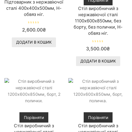
Порівняти
Підтоварник з нержавіючої
сталі 400х400х500мм, Н-
Стіл виробничий з
обвяз ніг.
нержавіючої сталі
1100х600х850мм, без
борту, без полички, Н-
О
2,600.00
₴
ц
обвяз ніг.
і
н
е
ДОДАТИ В КОШИК
н
О
3,500.00
₴
о
ц
в
і
0
н
з
е
ДОДАТИ В КОШИК
5
н
о
в
0
з
5
Порівняти
Порівняти
Стіл виробничий з
Стіл виробничий з
нержавіючої сталі
нержавіючої сталі