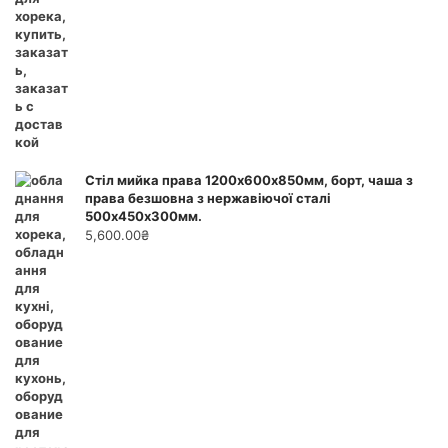
Стіл мийка права 1200х600х850мм, борт, чаша з
права безшовна з нержавіючої сталі
500х450х300мм.
5,600.00
₴