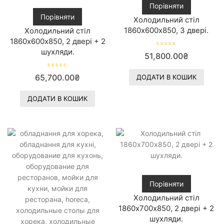
Порівняти
Порівняти
Холодильний стіл
1860х600х850, 3 двері.
Холодильний стіл
1860х600х850, 2 двері + 2
шухляди.
О
51,800.00
₴
ц
і
н
О
65,700.00
₴
е
ДОДАТИ В КОШИК
ц
н
і
о
н
в
е
ДОДАТИ В КОШИК
0
н
з
о
5
в
0
з
5
Порівняти
Холодильний стіл
1860х700х850, 2 двері + 2
шухляди.