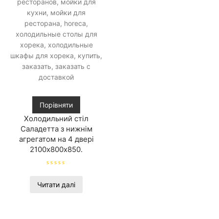
Порівняти
Холодильний стіл
Саладетта з нижнім
агрегатом на 4 двері
2100х800х850.
О
ц
і
Читати далі
н
е
н
о
в
0