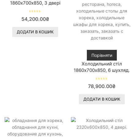
1860х700х850, 3 двері
О
54,200.00
₴
ц
і
н
е
ДОДАТИ В КОШИК
н
о
в
0
з
5
Порівняти
Холодильний стіл
1860х700х850, 6 шухляд.
О
78,900.00
₴
ц
і
н
е
ДОДАТИ В КОШИК
н
о
в
0
з
5