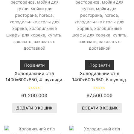
Порівняти
Порівняти
Холодильний стіл
Холодильний стіл
1400х600х850, 4 шухляди.
1400х600х850, 6 шухляд.
О
О
61,200.00
₴
67,500.00
₴
ц
ц
і
і
н
н
е
е
ДОДАТИ В КОШИК
ДОДАТИ В КОШИК
н
н
о
о
в
в
0
0
з
з
5
5