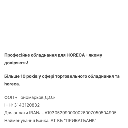
з
5
Професійне обладнання для HORECA - якому
довіряють!
Більше 10 років у сфері торговельного обладнання та
horeca.
ФОП «Пономарьов Д.О.»
ІНН: 3143120832
Для оплати IBAN: UA193052990000026007050504905
Найменування Банка: АТ КБ "ПРИВАТБАНК"