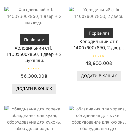
Порівняти
Порівняти
Холодильний стіл
1400х600х850, 2 двері.
Холодильний стіл
1400х600х850, 1 двер + 2
шухляди.
О
43,900.00
₴
ц
і
н
О
56,300.00
₴
е
ДОДАТИ В КОШИК
ц
н
і
о
н
в
е
ДОДАТИ В КОШИК
0
н
з
о
5
в
0
з
5