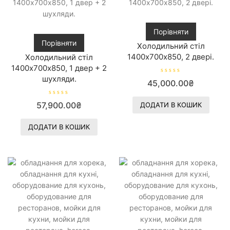
Порівняти
Порівняти
Холодильний стіл
1400х700х850, 2 двері.
Холодильний стіл
1400х700х850, 1 двер + 2
шухляди.
О
45,000.00
₴
ц
і
н
О
57,900.00
₴
е
ДОДАТИ В КОШИК
ц
н
і
о
н
в
е
ДОДАТИ В КОШИК
0
н
з
о
5
в
0
з
5