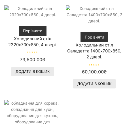
0
з
5
Порівняти
Порівняти
Холодильний стіл
2320х700х850, 4 двері.
Холодильний стіл
Саладетта 1400х700х850,
2 двері.
О
73,500.00
₴
ц
і
н
О
е
60,100.00
₴
ДОДАТИ В КОШИК
ц
н
і
о
н
в
е
ДОДАТИ В КОШИК
0
н
з
о
5
в
0
з
5