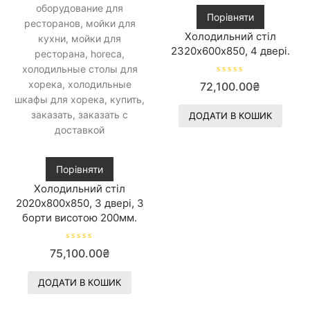
Порівняти
Холодильний стіл
2320х600х850, 4 двері.
О
72,100.00
₴
ц
і
н
е
ДОДАТИ В КОШИК
н
о
в
0
з
5
Порівняти
Холодильний стіл
2020х800х850, 3 двері, 3
борти висотою 200мм.
О
75,100.00
₴
ц
і
н
е
ДОДАТИ В КОШИК
н
о
в