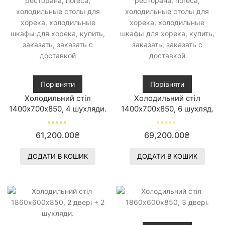
Порівняти
Порівняти
Холодильний стіл
Холодильний стіл
1400х700х850, 4 шухляди.
1400х700х850, 6 шухляд.
О
О
61,200.00
₴
69,200.00
₴
ц
ц
і
і
н
н
е
е
ДОДАТИ В КОШИК
ДОДАТИ В КОШИК
н
н
о
о
в
в
0
0
з
з
5
5