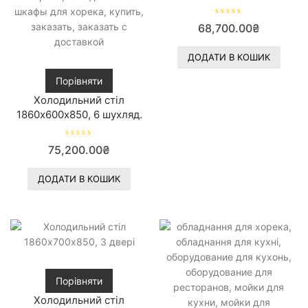
О
68,700.00
₴
ц
і
н
е
ДОДАТИ В КОШИК
н
о
Порівняти
в
0
з
Холодильний стіл
5
1860х600х850, 6 шухляд.
О
75,200.00
₴
ц
і
н
е
ДОДАТИ В КОШИК
н
о
в
0
з
5
Порівняти
Холодильний стіл