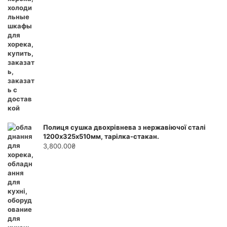
Полиця сушка двохрівнева з нержавіючої сталі
1200х325х510мм, тарілка-стакан.
3,800.00
₴