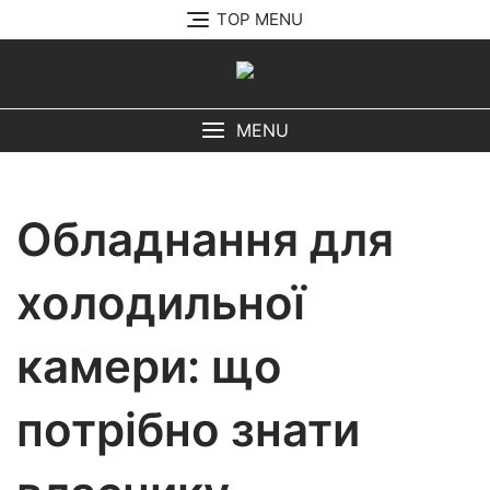
Перейти
TOP MENU
до
вмісту
MENU
Обладнання для
холодильної
камери: що
потрібно знати