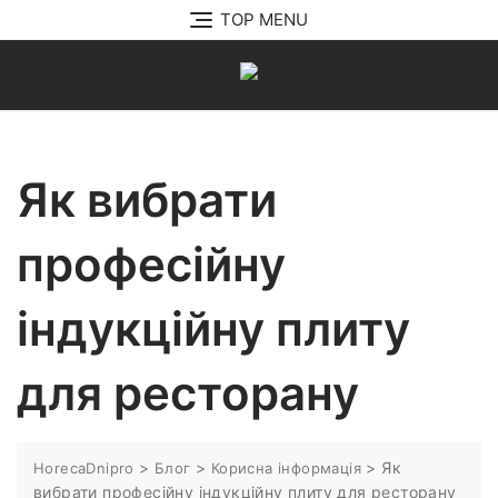
Перейти
TOP MENU
до
вмісту
Як вибрати
професійну
індукційну плиту
для ресторану
>
>
>
Як
HorecaDnipro
Блог
Корисна інформація
вибрати професійну індукційну плиту для ресторану