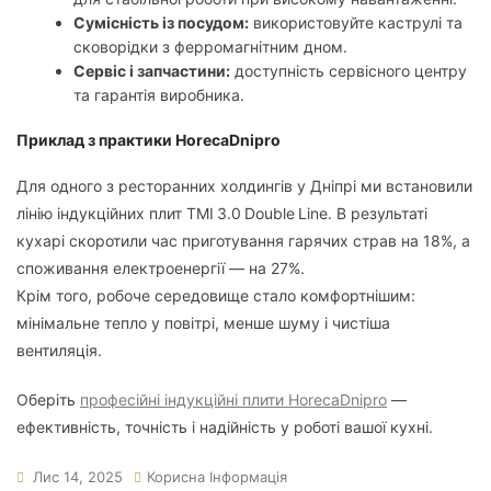
Сумісність із посудом:
використовуйте каструлі та
сковорідки з ферромагнітним дном.
Сервіс і запчастини:
доступність сервісного центру
та гарантія виробника.
Приклад з практики HorecaDnipro
Для одного з ресторанних холдингів у Дніпрі ми встановили
лінію індукційних плит TMI 3.0 Double Line. В результаті
кухарі скоротили час приготування гарячих страв на 18%, а
споживання електроенергії — на 27%.
Крім того, робоче середовище стало комфортнішим:
мінімальне тепло у повітрі, менше шуму і чистіша
вентиляція.
Оберіть
професійні індукційні плити HorecaDnipro
—
ефективність, точність і надійність у роботі вашої кухні.
Лис 14, 2025
Корисна Інформація