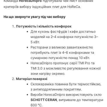
Команда
HorecaDnipro
підготувала чек‑лист основних
критеріїв вибору індукційних плит для HoReCa.
На що звернути увагу під час вибору
Потужність і кількість конфорок
Для кухонь фастфудів і кафе достатньо
моделей на 2–4 конфорки потужністю 3–
5 кВт.
Ресторани з великою завантаженістю
потребують плит із 4–6 конфорками та
сумарною потужністю понад 10 кВт.
HorecaDnipro пропонує серії TMI Pro та
TMI 3.0 з можливістю регулювання кожної
зони нагріву окремо.
Матеріал поверхні
Склокераміка повинна бути термостійкою,
з антиподряпинним покриттям.
Вироби HorecaDnipro використовують скло
SCHOTT CERAN
, витривале до температури
600 °С.