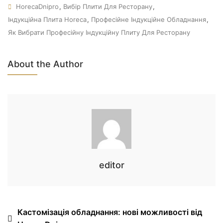
Позначки
HorecaDnipro
,
Вибір Плити Для Ресторану
,
Індукційна Плита Horeca
,
Професійне Індукційне Обладнання
,
Як Вибрати Професійну Індукційну Плиту Для Ресторану
About the Author
editor
Навігація
Кастомізація обладнання: нові можливості від