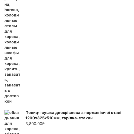
Полиця сушка двохрівнева з нержавіючої сталі
1200х325х510мм, тарілка-стакан.
3,800.00
₴