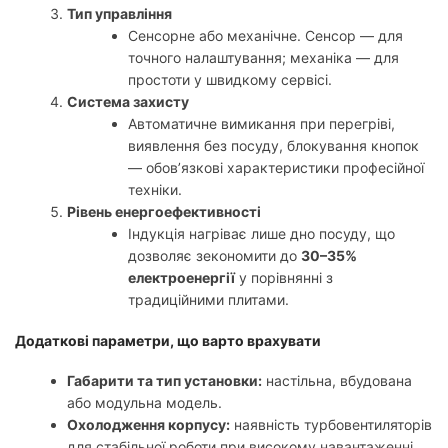
Тип управління
Сенсорне або механічне. Сенсор — для
точного налаштування; механіка — для
простоти у швидкому сервісі.
Система захисту
Автоматичне вимикання при перегріві,
виявлення без посуду, блокування кнопок
— обов’язкові характеристики професійної
техніки.
Рівень енергоефективності
Індукція нагріває лише дно посуду, що
дозволяє зекономити до
30–35%
електроенергії
у порівнянні з
традиційними плитами.
Додаткові параметри, що варто врахувати
Габарити та тип установки:
настільна, вбудована
або модульна модель.
Охолодження корпусу:
наявність турбовентиляторів
для стабільної роботи при високому навантаженні.