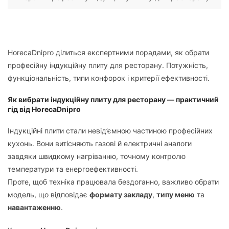
HorecaDnipro ділиться експертними порадами, як обрати
професійну індукційну плиту для ресторану. Потужність,
функціональність, типи конфорок і критерії ефективності.
Як вибрати індукційну плиту для ресторану — практичний
гід від HorecaDnipro
Індукційні плити стали невід’ємною частиною професійних
кухонь. Вони витісняють газові й електричні аналоги
завдяки швидкому нагріванню, точному контролю
температури та енергоефективності.
Проте, щоб техніка працювала бездоганно, важливо обрати
модель, що відповідає
формату закладу
,
типу меню
та
навантаженню
.