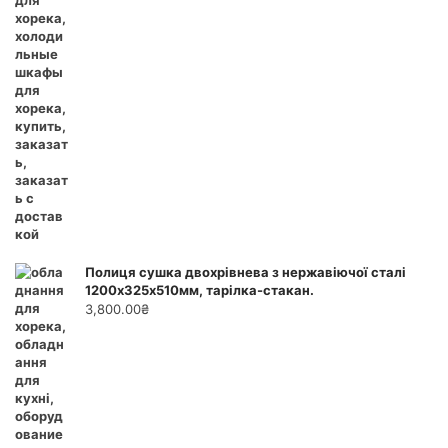
Полиця сушка двохрівнева з нержавіючої сталі
1200х325х510мм, тарілка-стакан.
3,800.00
₴