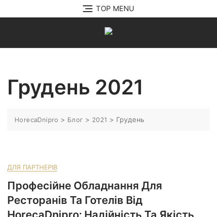
Перейти
TOP MENU
до
вмісту
Грудень 2021
>
>
>
Грудень
HorecaDnipro
Блог
2021
ДЛЯ ПАРТНЕРІВ
Професійне Обладнання Для
Ресторанів Та Готелів Від
HorecaDnipro: Надійність Та Якість